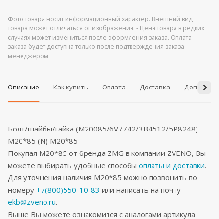
Фото товара носит информационный характер. Внешний вид
товара может отличаться от изображения. - Цена товара в редких
случаях может измениться после оформления заказа. Оплата
заказа будет доступна только после подтверждения заказа
менеджером
Описание
Как купить
Оплата
Доставка
Дополнит
Болт/шайбы/гайка (M20085/6V7742/3B4512/5P8248)
M20*85 (N) M20*85
Покупая M20*85 от бренда ZMG в компании ZVENO, Вы
можете выбирать удобные способы
оплаты и доставки
.
Для уточнения наличия M20*85 можно позвонить по
номеру
+7(800)550-10-83
или написать на почту
ekb@zveno.ru
.
Выше Вы можете ознакомится с аналогами артикула