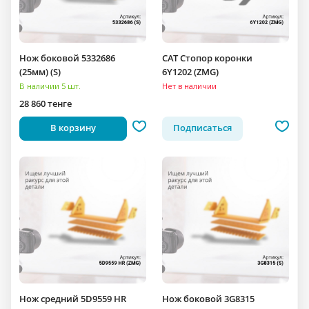
Нож боковой 5332686
CAT Стопор коронки
(25мм) (S)
6Y1202 (ZMG)
В наличии 5 шт.
Нет в наличии
28 860 тенге
В корзину
Подписаться
Нож средний 5D9559 HR
Нож боковой 3G8315