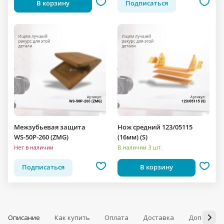
В корзину
Подписаться
Межзубьевая защита
Нож средний 123/05115
WS-50P-260 (ZMG)
(16мм) (S)
Нет в наличии
В наличии 3 шт.
Подписаться
В корзину
Описание
Как купить
Оплата
Доставка
Дополнит