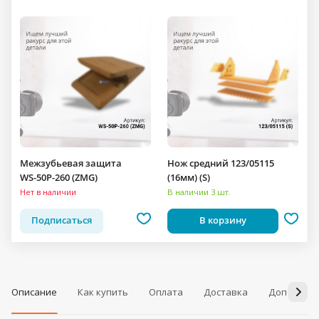
Межзубьевая защита
Нож средний 123/05115
WS-50P-260 (ZMG)
(16мм) (S)
Нет в наличии
В наличии 3 шт.
Подписаться
В корзину
Описание
Как купить
Оплата
Доставка
Дополнит