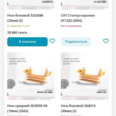
Нож боковой 5332686
CAT Стопор коронки
(25мм) (S)
6Y1202 (ZMG)
В наличии 5 шт.
Нет в наличии
28 860 тенге
В корзину
Подписаться
Нож средний 5D9559 HR
Нож боковой 3G8315
(19мм) (ZMG)
(30мм) (S)