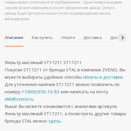
товара может отличаться от изображения. - Цена товара в редких
случаях может измениться после оформления заказа. Оплата
заказа будет доступна только после подтверждения заказа
менеджером
Описание
Как купить
Оплата
Доставка
Дополнит
Фильтр масляный ST17211 ST17211
Покупая ST17211 от бренда STAL в компании ZVENO, Вы
можете выбирать удобные способы
оплаты и доставки
.
Для уточнения наличия ST17211 можно позвонить по
номеру
+7(800)550-10-83
или написать на почту
ekb@zveno.ru
.
Выше Вы можете ознакомится с аналогами артикула
Фильтр масляный ST17211, а посмотреть другие товары
бренда STAL можно
здесь
.