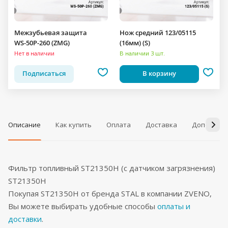
Межзубьевая защита
Нож средний 123/05115
WS-50P-260 (ZMG)
(16мм) (S)
Нет в наличии
В наличии 3 шт.
Подписаться
В корзину
Описание
Как купить
Оплата
Доставка
Дополнит
Фильтр топливный ST21350H (с датчиком загрязнения)
ST21350H
Покупая ST21350H от бренда STAL в компании ZVENO,
Вы можете выбирать удобные способы
оплаты и
доставки
.