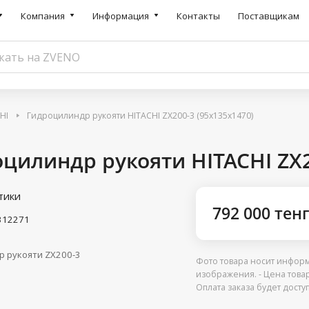
Компания
Информация
Контакты
Поставщикам
HI
Гидроцилиндр рукояти HITACHI ZX200-3 (95x135x1470)
цилиндр рукояти HITACHI ZX2
тики
792 000 тен
312271
р рукояти ZX200-3
Фото товара носит информ
изображения. - Цена това
Оплата заказа будет дост