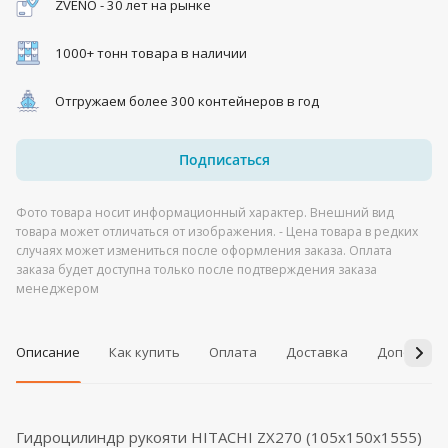
ZVENO - 30 лет на рынке
1000+ тонн товара в наличии
Отгружаем более 300 контейнеров в год
Подписаться
Фото товара носит информационный характер. Внешний вид
товара может отличаться от изображения. - Цена товара в редких
случаях может измениться после оформления заказа. Оплата
заказа будет доступна только после подтверждения заказа
менеджером
Описание
Как купить
Оплата
Доставка
Дополнит
Гидроцилиндр рукояти HITACHI ZX270 (105x150x1555)