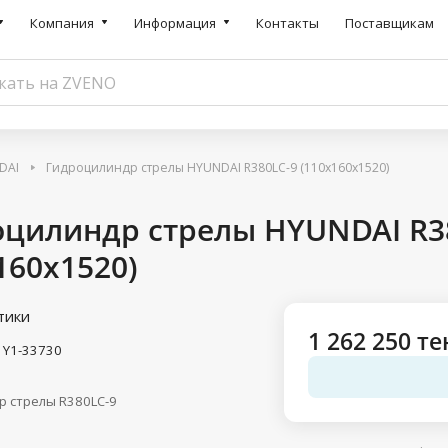
Компания
Информация
Контакты
Поставщикам
DAI
Гидроцилиндр стрелы HYUNDAI R380LC-9 (110x160x1520)
оцилиндр стрелы HYUNDAI R3
160x1520)
тики
1 262 250 те
1Y1-33730
р стрелы R380LC-9