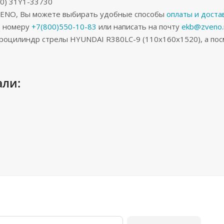
0) 31Y1-33730
ZVENO, Вы можете выбирать удобные способы
оплаты и доста
о номеру
+7(800)550-10-83
или написать на почту
ekb@zveno.
роцилиндр стрелы HYUNDAI R380LC-9 (110x160x1520), а пос
али: