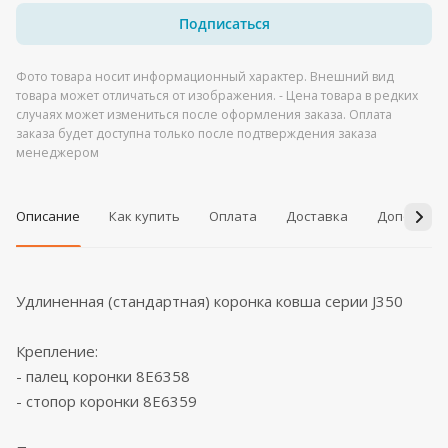
Подписаться
Фото товара носит информационный характер. Внешний вид
товара может отличаться от изображения. - Цена товара в редких
случаях может измениться после оформления заказа. Оплата
заказа будет доступна только после подтверждения заказа
менеджером
Описание
Как купить
Оплата
Доставка
Дополнит
Удлиненная (стандартная) коронка ковша серии J350
Крепление:
- палец коронки 8E6358
- стопор коронки 8E6359