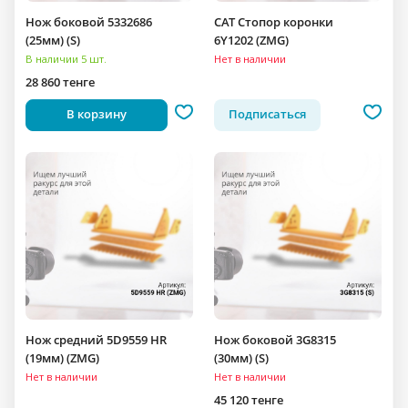
Нож боковой 5332686
CAT Стопор коронки
(25мм) (S)
6Y1202 (ZMG)
В наличии 5 шт.
Нет в наличии
28 860 тенге
В корзину
Подписаться
Нож средний 5D9559 HR
Нож боковой 3G8315
(19мм) (ZMG)
(30мм) (S)
Нет в наличии
Нет в наличии
45 120 тенге