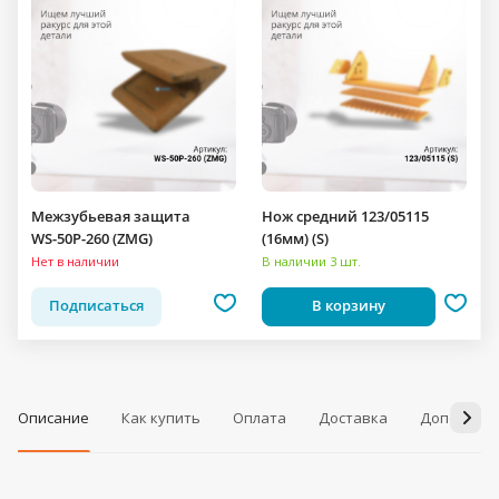
Межзубьевая защита
Нож средний 123/05115
WS-50P-260 (ZMG)
(16мм) (S)
Нет в наличии
В наличии 3 шт.
Подписаться
В корзину
Описание
Как купить
Оплата
Доставка
Дополнит