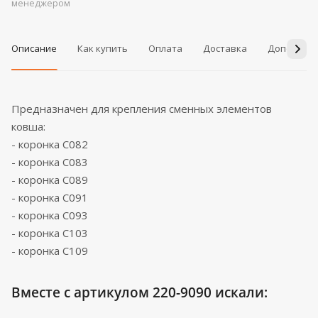
менеджером
Описание
Как купить
Оплата
Доставка
Дополнит
Предназначен для крепления сменных элементов
ковша:
- коронка C082
- коронка C083
- коронка C089
- коронка C091
- коронка C093
- коронка C103
- коронка C109
Вместе с артикулом 220-9090 искали: