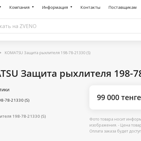
Компания
Информация
Контакты
Поставщикам
KOMATSU Защита рыхлителя 198-78-21330 (S)
SU Защита рыхлителя 198-78-
тики
99 000 тенге
98-78-21330 (S)
теля 198-78-21330 (S)
Фото товара носит информ
изображения. - Цена това
Оплата заказа будет дост