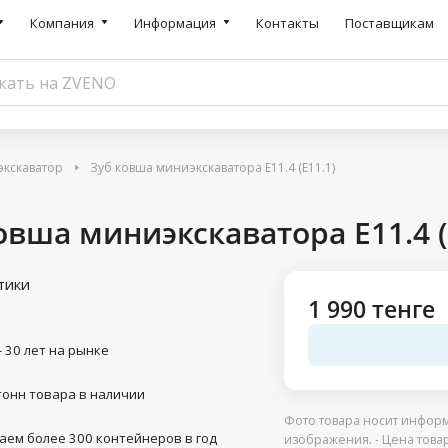
Компания
Информация
Контакты
Поставщикам
экскаватор
Зуб ковша миниэкскаватора E11.4 (E11.1)
овша миниэкскаватора E11.4 (
тики
1 990 тенге
- 30 лет на рынке
тонн товара в наличии
Фото товара носит информ
аем более 300 контейнеров в год
изображения. - Цена това