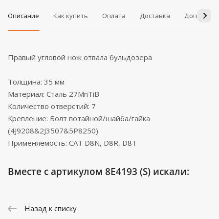
Описание
Как купить
Оплата
Доставка
Дополнит
Правый угловой нож отвала бульдозера
Толщина: 35 мм
Материал: Сталь 27MnTiB
Количество отверстий: 7
Крепление: Болт потайной/шайба/гайка
(4J9208&2J3507&5P8250)
Применяемость: CAT D8N, D8R, D8T
Вместе с артикулом 8E4193 (S) искали:
Назад к списку