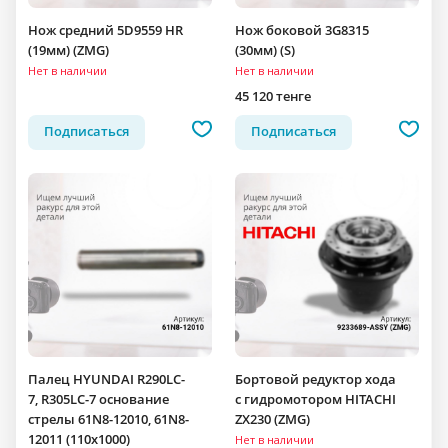
Нож средний 5D9559 HR
Нож боковой 3G8315
(19мм) (ZMG)
(30мм) (S)
Нет в наличии
Нет в наличии
45 120 тенге
Подписаться
Подписаться
Палец HYUNDAI R290LC-
Бортовой редуктор хода
7, R305LC-7 основание
c гидромотором HITACHI
стрелы 61N8-12010, 61N8-
ZX230 (ZMG)
12011 (110x1000)
Нет в наличии