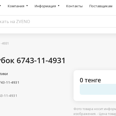
Компания
Информация
Контакты
Поставщикам
1-4931
бок 6743-11-4931
тики
0 тенге
743-11-4931
43-11-4931
Фото товара носит информ
изображения. - Цена това