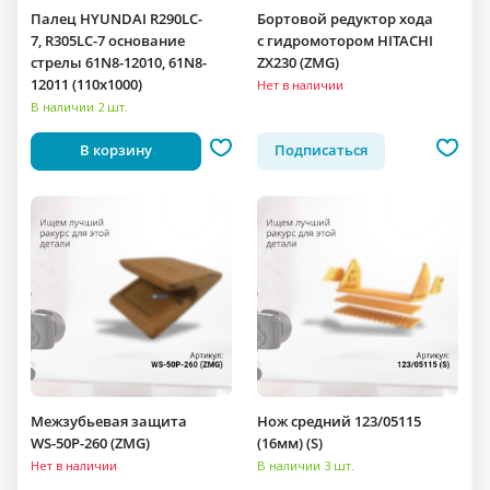
Палец HYUNDAI R290LC-
Бортовой редуктор хода
7, R305LC-7 основание
c гидромотором HITACHI
стрелы 61N8-12010, 61N8-
ZX230 (ZMG)
12011 (110x1000)
Нет в наличии
В наличии 2 шт.
В корзину
Подписаться
Межзубьевая защита
Нож средний 123/05115
WS-50P-260 (ZMG)
(16мм) (S)
Нет в наличии
В наличии 3 шт.