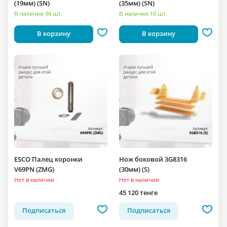
(19мм) (SN)
(35мм) (SN)
В наличии 96 шт.
В наличии 10 шт.
В корзину
В корзину
ESCO Палец коронки
Нож боковой 3G8316
V69PN (ZMG)
(30мм) (S)
Нет в наличии
Нет в наличии
45 120 тенге
Подписаться
Подписаться