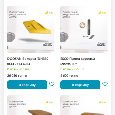
DOOSAN Бокорез (DH330-
ESCO Палец коронки
6CL) 2713-6034
S95/95RS ^
В наличии 9 шт.
В наличии 22 шт.
26 050 тенге
4 600 тенге
В корзину
В корзину