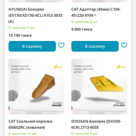
HYUNDAI Бокорез
CAT Адаптер (45мм) C104-
(EX150/XD150-4CL) 61E3-3033
45/220-9104 ^
(A)
В наличии 8 шт.
В наличии 9 шт.
9 850 тенге
15 190 тенге
В корзину
В корзину
CAT Скальная коронка
DOOSAN Бокорез (DH330-
6i6602RC (кованая)
6CR) 2713-6035
В наличии 15 шт.
В наличии 9 шт.