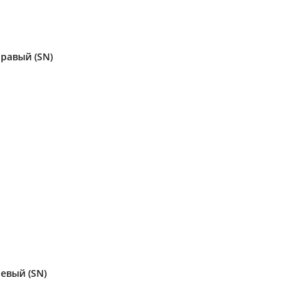
правый (SN)
евый (SN)