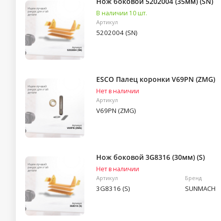
Нож боковой 5202004 (35мм) (SN)
В наличии 10 шт.
Артикул
5202004 (SN)
ESCO Палец коронки V69PN (ZMG)
Нет в наличии
Артикул
V69PN (ZMG)
Нож боковой 3G8316 (30мм) (S)
Нет в наличии
Артикул
Бренд
3G8316 (S)
SUNMACH