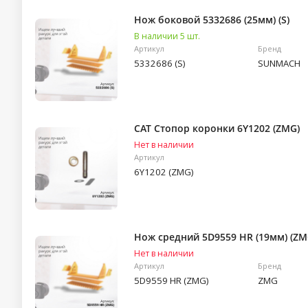
Нож боковой 5332686 (25мм) (S)
В наличии 5 шт.
Артикул
Бренд
5332686 (S)
SUNMACH
CAT Стопор коронки 6Y1202 (ZMG)
Нет в наличии
Артикул
6Y1202 (ZMG)
Нож средний 5D9559 HR (19мм) (ZM
Нет в наличии
Артикул
Бренд
5D9559 HR (ZMG)
ZMG