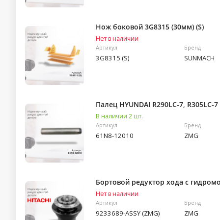
Нож боковой 3G8315 (30мм) (S)
Нет в наличии
Артикул
Бренд
3G8315 (S)
SUNMACH
Палец HYUNDAI R290LC-7, R305LC-7 
В наличии 2 шт.
Артикул
Бренд
61N8-12010
ZMG
Бортовой редуктор хода c гидромо
Нет в наличии
Артикул
Бренд
9233689-ASSY (ZMG)
ZMG