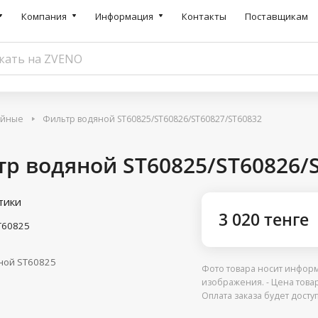
Компания
Информация
Контакты
Поставщикам
ийные
Фильтр водяной ST60825/ST60826/ST60827/ST60832
р водяной ST60825/ST60826/
тики
3 020 тенге
T60825
ной ST60825
Фото товара носит информ
изображения. - Цена това
Оплата заказа будет дост