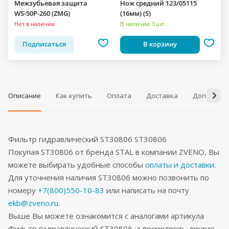
Межзубьевая защита
Нож средний 123/05115
WS-50P-260 (ZMG)
(16мм) (S)
Нет в наличии
В наличии 3 шт.
Подписаться
В корзину
Описание
Как купить
Оплата
Доставка
Дополнит
Фильтр гидравлический ST30806 ST30806
Покупая ST30806 от бренда STAL в компании ZVENO, Вы
можете выбирать удобные способы
оплаты и доставки
.
Для уточнения наличия ST30806 можно позвонить по
номеру
+7(800)550-10-83
или написать на почту
ekb@zveno.ru
.
Выше Вы можете ознакомится с аналогами артикула
Фильтр гидравлический ST30806, а посмотреть другие