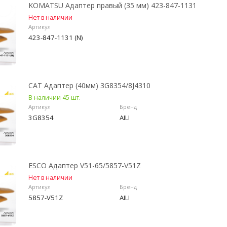
KOMATSU Адаптер правый (35 мм) 423-847-1131
Нет в наличии
Артикул
423-847-1131 (N)
CAT Адаптер (40мм) 3G8354/8J4310
В наличии 45 шт.
Артикул
Бренд
3G8354
AILI
ESCO Адаптер V51-65/5857-V51Z
Нет в наличии
Артикул
Бренд
5857-V51Z
AILI