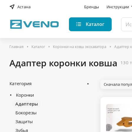
Астана
Бренды
Инструкции
Каталог
Главная
Каталог
Коронки на ковш экскаватора
Адаптер 
Адаптер коронки ковша
130 
Категория
Сначала попу
Коронки
Адаптеры
Бокорезы
Защиты
Зубья