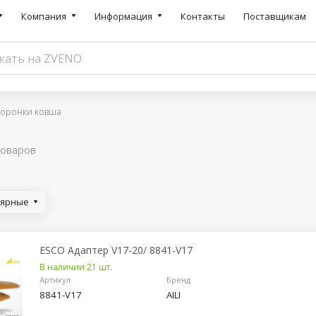
Компания
Информация
Контакты
Поставщикам
коронки ковша
товаров
лярные
ESCO Адаптер V17-20/ 8841-V17
В наличии 21 шт.
Артикул
Бренд
8841-V17
AILI