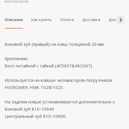
менеджером
Описание
Как купить
Оплата
Доставка
Дополнит
Боковой зуб (правый) на ковш толщиной 20 мм
Крепление:
Болт потайной с гайкой (4F3657&4K0367)
Используется на ковшах экскаваторов-погрузчиков
HIDROMEK HMK 102B/102S
На заднем ковше устанавливается дополнительно с:
Боковой зуб 810-10640
Центральный зуб 810-10600