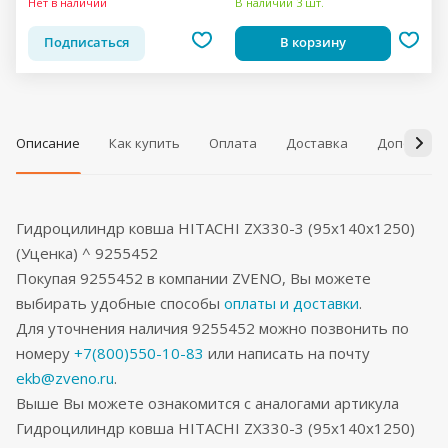
Нет в наличии
В наличии 3 шт.
Подписаться
В корзину
Описание
Как купить
Оплата
Доставка
Дополнит
Гидроцилиндр ковша HITACHI ZX330-3 (95x140x1250)
(Уценка) ^ 9255452
Покупая 9255452 в компании ZVENO, Вы можете
выбирать удобные способы
оплаты и доставки
.
Для уточнения наличия 9255452 можно позвонить по
номеру
+7(800)550-10-83
или написать на почту
ekb@zveno.ru
.
Выше Вы можете ознакомится с аналогами артикула
Гидроцилиндр ковша HITACHI ZX330-3 (95x140x1250)