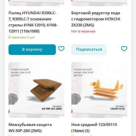
Палец HYUNDAI R290LC-
Бортовой редуктор хода
7, R305LC-7 основание
c гидромотором HITACHI
стрелы 61N8-12010, 61N8-
ZX230 (ZMG)
12011 (110x1000)
Нет в наличии
В наличии 2 шт.
В корзину
Подписаться
Межзубьевая защита
Нож средний 123/05115
WS-50P-260 (ZMG)
(16мм) (S)