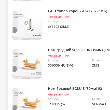
CAT Стопор коронки 6Y1202 (ZMG)
Нет в наличии
Артикул
6Y1202 (ZMG)
Нож средний 5D9559 HR (19мм) (ZM
Нет в наличии
Артикул
Бренд
5D9559 HR (ZMG)
ZMG
Нож боковой 3G8315 (30мм) (S)
Нет в наличии
Артикул
Бренд
3G8315 (S)
SUNMACH