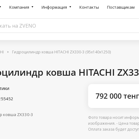
Компания
Информация
Контакты
Поставщикам
HI
Гидроцилиндр ковша HITACHI ZX330-3 (95x140x1250)
цилиндр ковша HITACHI ZX330
тики
792 000 тен
255452
р ковша ZX330-3
Фото товара носит информ
изображения. - Цена това
Оплата заказа будет дост